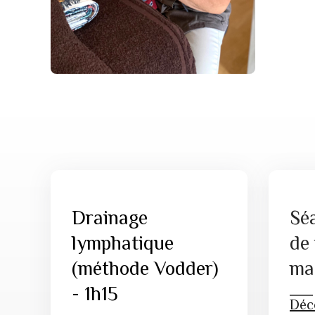
Drainage
Sé
lymphatique
de 
(méthode Vodder)
ma
- 1h15
Déco