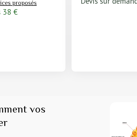
Devis sur deman
vices proposés
 38 €
omment vos
er