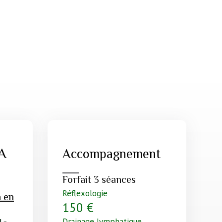
A
Accompagnement
Forfait 3 séances
Réflexologie
n en
150 €
Drainage lymphatique