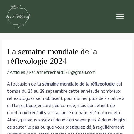
Aller
au
contenu
MAIN
MEN
La semaine mondiale de la
réflexologie 2024
/
Articles
/ Par
annefrechard121@gmail.com
À l’occasion de la
semaine mondiale de la réflexologie
, qui
tombe du 23 au 29 septembre cette année, de nombreux
réflexologues se mobilisent pour donner plus de visibilité à
cette pratique, encore peu connue, mais qui détient de
nombreux bienfaits sur la santé globale et émotionnelle.
Alors, que vous soyez curieux d’en savoir plus, à deux doigts
de sauter le pas ou que vous pratiquiez déjà régulièrement
la réflexologie, cette semaine est l’occasion parfaite pour